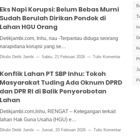
B
Eks Napi Korupsi: Belum Bebas Murni
Sudah Berulah Dirikan Pondok di
T
Lahan HGU Orang
In
D
Detikjambi.com, Inhu, riau -Terpantau diduga seorang
narapidana korupsi yang se…
Ke
Ditulis
Detik Jambi
Sabtu, 21 Februari 2026
Tulis Komentar
P
J
Konflik Lahan PT SBP Inhu: Tokoh
P
Masyarakat Tuding Ada Oknum DPRD
dan DPR RI di Balik Penyerobotan
Lahan
Detikjambi.com,​Inhu, RENGAT – Ketegangan terkait
lahan Hak Guna Usaha (HGU) e…
Ditulis
Detik Jambi
Jumat, 20 Februari 2026
Tulis Komentar