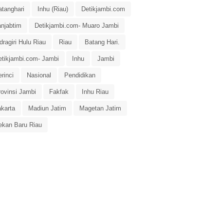
atanghari
Inhu (Riau)
Detikjambi.com
anjabtim
Detikjambi.com- Muaro Jambi
dragiri Hulu Riau
Riau
Batang Hari.
etikjambi.com- Jambi
Inhu
Jambi
rinci
Nasional
Pendidikan
rovinsi Jambi
Fakfak
Inhu Riau
akarta
Madiun Jatim
Magetan Jatim
ekan Baru Riau