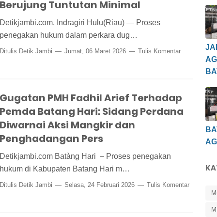
Berujung Tuntutan Minimal
Detikjambi.com, Indragiri Hulu(Riau) — Proses
penegakan hukum dalam perkara dug…
JA
Ditulis
Detik Jambi
Jumat, 06 Maret 2026
Tulis Komentar
AG
BA
Gugatan PMH Fadhil Arief Terhadap
Pemda Batang Hari: Sidang Perdana
Diwarnai Aksi Mangkir dan
BA
Penghadangan Pers
AG
Detikjambi.com Batàng Hari – Proses penegakan
KA
hukum di Kabupaten Batang Hari m…
Ditulis
Detik Jambi
Selasa, 24 Februari 2026
Tulis Komentar
M
M