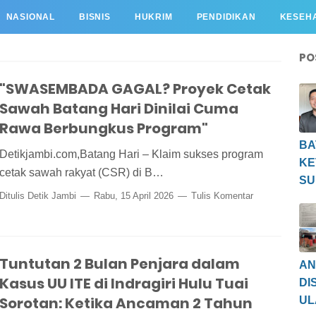
NASIONAL
BISNIS
HUKRIM
PENDIDIKAN
KESEH
PO
"SWASEMBADA GAGAL? Proyek Cetak
Sawah Batang Hari Dinilai Cuma
Rawa Berbungkus Program"
BA
Detikjambi.com,Batang Hari – Klaim sukses program
KE
cetak sawah rakyat (CSR) di B…
SU
Ditulis
Detik Jambi
Rabu, 15 April 2026
Tulis Komentar
Tuntutan 2 Bulan Penjara dalam
AN
Kasus UU ITE di Indragiri Hulu Tuai
DI
Sorotan: Ketika Ancaman 2 Tahun
UL