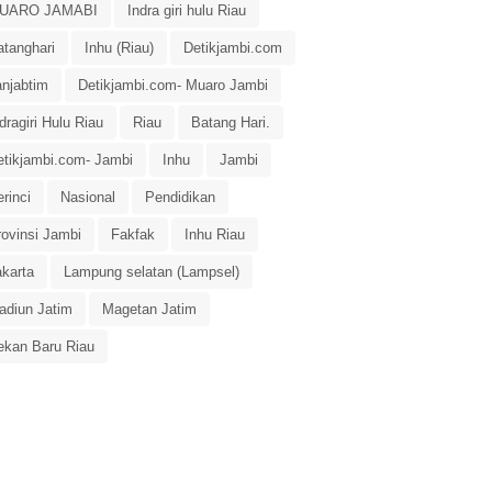
UARO JAMABI
Indra giri hulu Riau
atanghari
Inhu (Riau)
Detikjambi.com
anjabtim
Detikjambi.com- Muaro Jambi
dragiri Hulu Riau
Riau
Batang Hari.
etikjambi.com- Jambi
Inhu
Jambi
rinci
Nasional
Pendidikan
rovinsi Jambi
Fakfak
Inhu Riau
akarta
Lampung selatan (Lampsel)
adiun Jatim
Magetan Jatim
ekan Baru Riau