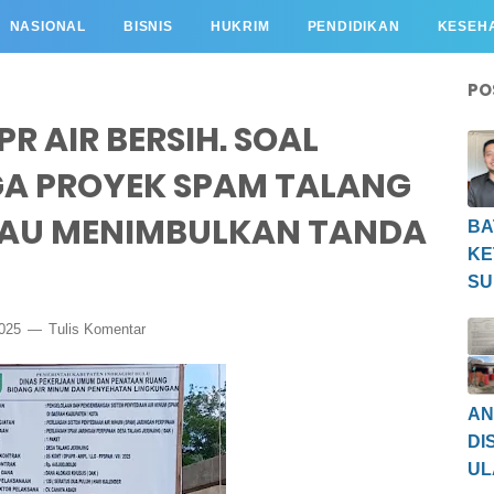
NASIONAL
BISNIS
HUKRIM
PENDIDIKAN
KESEH
PO
R AIR BERSIH. SOAL
GA PROYEK SPAM TALANG
RIAU MENIMBULKAN TANDA
BA
KE
SU
2025
Tulis Komentar
AN
DI
UL