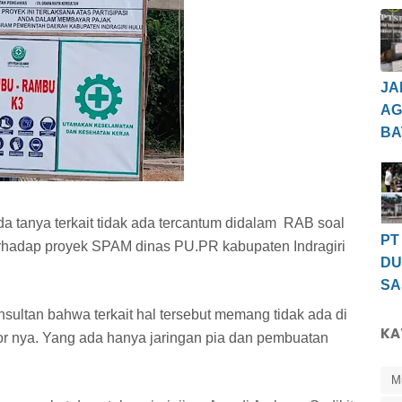
JA
AG
BA
a tanya terkait tidak ada tercantum didalam RAB soal
PT
erhadap proyek SPAM dinas PU.PR kabupaten Indragiri
DU
SA
sultan bahwa terkait hal tersebut memang tidak ada di
KA
r nya. Yang ada hanya jaringan pia dan pembuatan
M