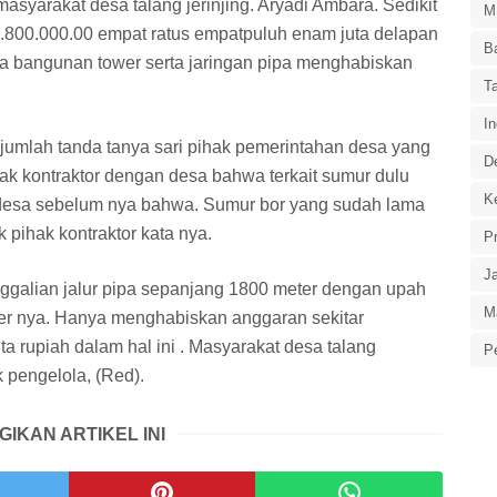
asyarakat desa talang jerinjing. Aryadi Ambara. Sedikit
M
.800.000.00 empat ratus empatpuluh enam juta delapan
B
ya bangunan tower serta jaringan pipa menghabiskan
T
In
umlah tanda tanya sari pihak pemerintahan desa yang
D
ak kontraktor dengan desa bahwa terkait sumur dulu
Ke
desa sebelum nya bahwa. Sumur bor yang sudah lama
k pihak kontraktor kata nya.
P
J
ggalian jalur pipa sepanjang 1800 meter dengan upah
M
er nya. Hanya menghabiskan anggaran sekitar
a rupiah dalam hal ini . Masyarakat desa talang
P
k pengelola, (Red).
GIKAN ARTIKEL INI