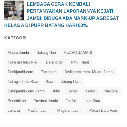
LEMBAGA GERAK KEMBALI
PERTANYAKAN LAPORANNYA KEJATI
JAMBI: DIDUGA ADA MARK-UP AGREGAT
KELAS A DI PUPR BATANG HARI 60%.
KATEGORI
Muaro Jambi
Batang Hari
MUARO JAMABI
Indra giri hulu Riau
Batanghari
Inhu (Riau)
Detikjambi.com
Tanjabtim
Detikjambi.com- Muaro Jambi
Indragiri Hulu Riau
Riau
Batang Hari.
Detikjambi.com- Jambi
Inhu
Jambi
Kerinci
Nasional
Pendidikan
Provinsi Jambi
Fakfak
Inhu Riau
Jakarta
Madiun Jatim
Magetan Jatim
Pekan Baru Riau