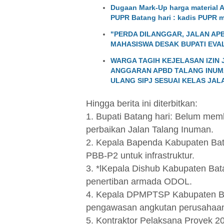
Dugaan Mark-Up harga material A
PUPR Batang hari : kadis PUPR 
"PERDA DILANGGAR, JALAN APB
MAHASISWA DESAK BUPATI EVAL
WARGA TAGIH KEJELASAN IZI
ANGGARAN APBD TALANG INUMA
ULANG SIPJ SESUAI KELAS JAL
Hingga berita ini diterbitkan:
1. Bupati Batang hari: Belum memb
perbaikan Jalan Talang Inuman.
2. Kepala Bapenda Kabupaten Batan
PBB-P2 untuk infrastruktur.
3. *lKepala Dishub Kabupaten Bata
penertiban armada ODOL.
4. Kepala DPMPTSP Kabupaten Bata
pengawasan angkutan perusaha
5. Kontraktor Pelaksana Proyek 202