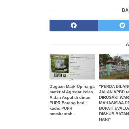
BA
A
Dugaan Mark-Up harga
"PERDA DILAN
material Agregat kelas
JALAN APBD t
A.dan Aspal di dinas
DIRUSAK: WAR
PUPR Batang hari :
MAHASISWA D
kadis PUPR
BUPATI EVALU
membantah .
DISHUB BATA
HARI"