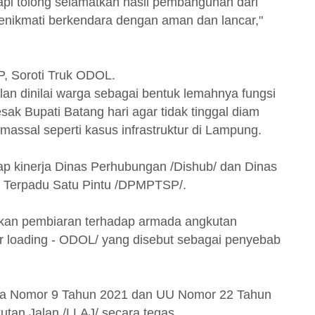
tapi tolong selamatkan hasil pembangunan dari
enikmati berkendara dengan aman dan lancar,"
, Soroti Truk ODOL.
an dinilai warga sebagai bentuk lemahnya fungsi
ak Bupati Batang hari agar tidak tinggal diam
massal seperti kasus infrastruktur di Lampung.
dap kinerja Dinas Perhubungan /Dishub/ dan Dinas
 Terpadu Satu Pintu /DPMPTSP/.
kukan pembiaran terhadap armada angkutan
er loading - ODOL/ yang disebut sebagai penyebab
a Nomor 9 Tahun 2021 dan UU Nomor 22 Tahun
utan Jalan /LLAJ/ secara tegas.