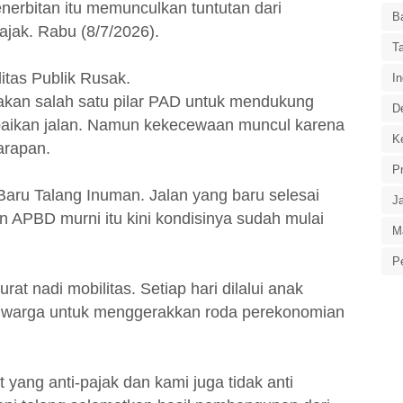
erbitan itu memunculkan tuntutan dari
B
ajak. Rabu (8/7/2026).
T
itas Publik Rusak.
In
n salah satu pilar PAD untuk mendukung
D
aikan jalan. Namun kekecewaan muncul karena
Ke
harapan.
P
Baru Talang Inuman. Jalan yang baru selesai
J
n APBD murni itu kini kondisinya sudah mulai
M
P
at nadi mobilitas. Setiap hari dilalui anak
a warga untuk menggerakkan roda perekonomian
ang anti-pajak dan kami juga tidak anti