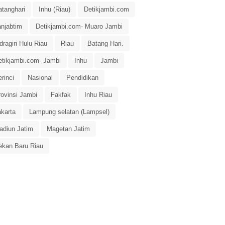
atanghari
Inhu (Riau)
Detikjambi.com
anjabtim
Detikjambi.com- Muaro Jambi
dragiri Hulu Riau
Riau
Batang Hari.
etikjambi.com- Jambi
Inhu
Jambi
rinci
Nasional
Pendidikan
rovinsi Jambi
Fakfak
Inhu Riau
akarta
Lampung selatan (Lampsel)
adiun Jatim
Magetan Jatim
ekan Baru Riau