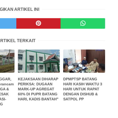
GIKAN ARTIKEL INI
RTIKEL TERKAIT
GGAR,
KEJAKSAAN DIHARAP
DPMPTSP BATANG
erancam
PERIKSA: DUGAAN
HARI KASIH WAKTU 3
GA &
MARK-UP AGREGAT
HARI UNTUK RAPAT
ESAK
60% DI PUPR BATANG
DENGAN DISHUB &
ASI-
HARI, KADIS BANTAH"
SATPOL PP
NG