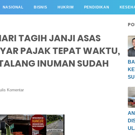
NASIONAL
BISNIS
HUKRIM
PENDIDIKAN
KESEH
PO
RI TAGIH JANJI ASAS
YAR PAJAK TEPAT WAKTU,
 TALANG INUMAN SUDAH
BA
KE
SU
ulis Komentar
AN
DI
UL