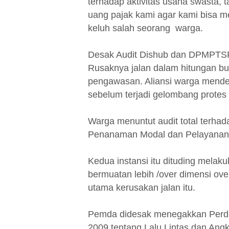
terhadap aktivitas usaha swasta, 
uang pajak kami agar kami bisa m
keluh salah seorang warga.
Desak Audit Dishub dan DPMPTSP
Rusaknya jalan dalam hitungan bul
pengawasan. Aliansi warga mendes
sebelum terjadi gelombang protes 
Warga menuntut audit total terha
Penanaman Modal dan Pelayanan
Kedua instansi itu dituding mela
bermuatan lebih /over dimensi ov
utama kerusakan jalan itu.
Pemda didesak menegakkan Perd
2009 tentang Lalu Lintas dan Angk