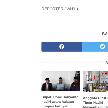
REPORTER ( WHY )
BA
A
Bupati Romi Hariyanto
Anggota DPRD
hadiri acara hajatan
Timur Hadiri
ponpes tarbiyah
Musrenbang di