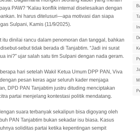
B
upaya PAW? “Kalau konflik internal diselesaikan dengan
rbankan. Ini harus ditelusuri—apa motivasi dan siapa
T
tegas Sulpani, Kamis (11/9/2025).
In
D
 itu dinilai rancu dalam penomoran dan tanggal, bahkan
sebut-sebut tidak berada di Tanjabtim. “Jadi ini surat
Ke
a ini?” ujar salah satu tim Sulpani dengan nada geram.
P
J
beberapa hari setelah Wakil Ketua Umum DPP PAN, Viva
 dengan pesan keras agar seluruh kader menjaga
M
tuan, DPD PAN Tanjabtim justru dituding menciptakan
P
itra partai menjelang kontestasi politik mendatang.
r dengan suara terbanyak sekalipun bisa digoyang oleh
ubuh PAN Tanjabtim bukan sekadar isu biasa. Kasus
uhnya soliditas partai ketika kepentingan sempit