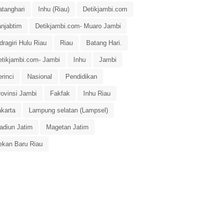
atanghari
Inhu (Riau)
Detikjambi.com
anjabtim
Detikjambi.com- Muaro Jambi
dragiri Hulu Riau
Riau
Batang Hari.
etikjambi.com- Jambi
Inhu
Jambi
rinci
Nasional
Pendidikan
rovinsi Jambi
Fakfak
Inhu Riau
akarta
Lampung selatan (Lampsel)
adiun Jatim
Magetan Jatim
ekan Baru Riau