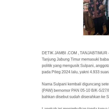
DETIK JAMBI .COM , TANJABTIMUR – P
Tanjung Jabung Timur memasuki babak b
politik yang mengusik Sulpani, anggo
pada Pileg 2024 lalu, yakni 4.933 suar
Nama Sulpani kembali diguncang setel
(PAW) bernomor PAN 05-10 B/K-S/27/IX
bahkan disebut sudah diserahkan ke S
Langkah ini menimbulkan tanda tanya