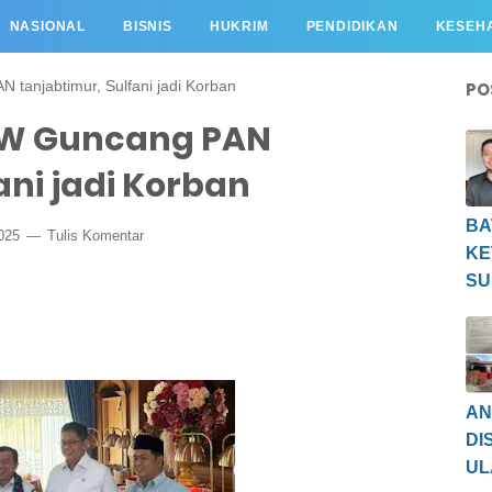
NASIONAL
BISNIS
HUKRIM
PENDIDIKAN
KESEH
 tanjabtimur, Sulfani jadi Korban
PO
AW Guncang PAN
ani jadi Korban
BA
2025
Tulis Komentar
KE
SU
AN
DI
UL