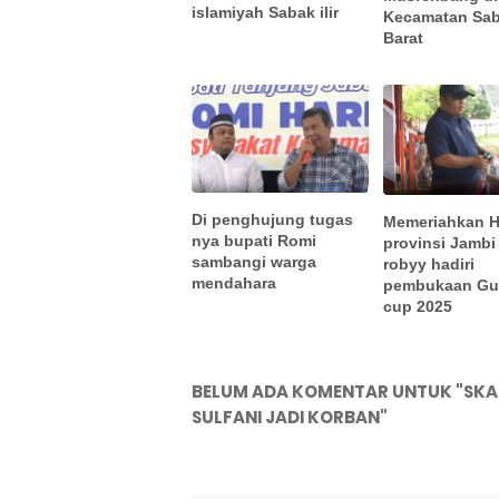
islamiyah Sabak ilir
Kecamatan Sa
Barat
Di penghujung tugas
Memeriahkan 
nya bupati Romi
provinsi Jamb
sambangi warga
robyy hadiri
mendahara
pembukaan Gu
cup 2025
BELUM ADA KOMENTAR UNTUK "SKA
SULFANI JADI KORBAN"