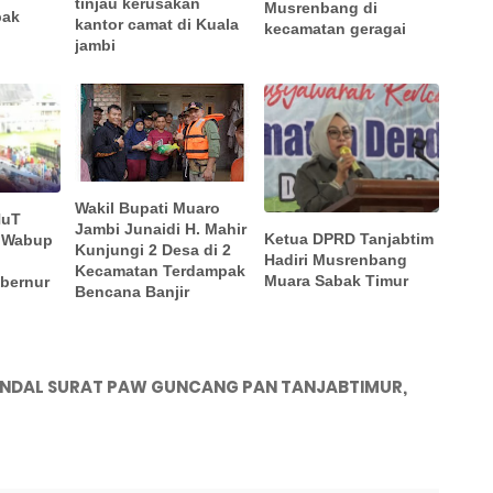
tinjau kerusakan
Musrenbang di
bak
kantor camat di Kuala
kecamatan geragai
jambi
Wakil Bupati Muaro
HuT
Jambi Junaidi H. Mahir
Ketua DPRD Tanjabtim
i Wabup
Kunjungi 2 Desa di 2
Hadiri Musrenbang
Kecamatan Terdampak
Muara Sabak Timur
bernur
Bencana Banjir
NDAL SURAT PAW GUNCANG PAN TANJABTIMUR,